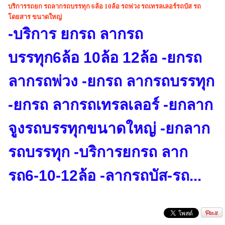
บริการรถยก รถลากรถบรรทุก 6ล้อ 10ล้อ รถพ่วง รถเทรลเลอร์รถบัส รถ
โดยสาร ขนาดใหญ่
-บริการ ยกรถ ลากรถ
บรรทุก6ล้อ 10ล้อ 12ล้อ -ยกรถ
ลากรถพ่วง -ยกรถ ลากรถบรรทุก
-ยกรถ ลากรถเทรลเลอร์ -ยกลาก
จูงรถบรรทุกขนาดใหญ่ -ยกลาก
รถบรรทุก -บริการยกรถ ลาก
รถ6-10-12ล้อ -ลากรถบัส-รถ...