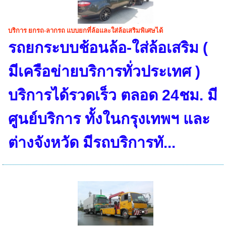
บริการ ยกรถ-ลากรถ แบบยกที่ล้อและใส่ล้อเสริมพิเศษได้
รถยกระบบช้อนล้อ-ใส่ล้อเสริม (
มีเครือข่ายบริการทั่วประเทศ )
บริการได้รวดเร็ว ตลอด 24ชม. มี
ศูนย์บริการ ทั้งในกรุงเทพฯ และ
ต่างจังหวัด มีรถบริการทั...