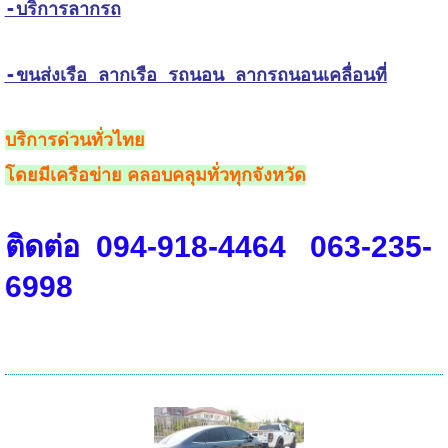
-บริการลากรถ
-ขนส่งเรือ ลากเรือ รถนอน ลากรถนอนเคลื่อนที่
บริการด่วนทั่วไทย
โดยมีเครือข่าย คลอบคลุมทั่วทุกจังหวัด
ติดต่อ
094-918-4464 063-235-
6998