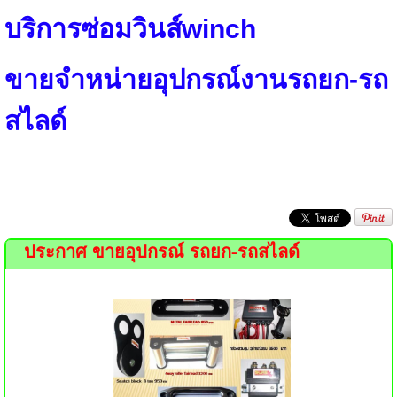
บริการซ่อมวินส์winch
ขายจำหน่ายอุปกรณ์งานรถยก-รถ
สไลด์
ประกาศ ขายอุปกรณ์ รถยก-รถสไลด์