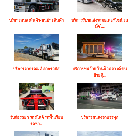
บริการขนส่งสินค้า-ขนย้ายสินค้า
บริการรับขนส่งรถมอเตอร์ไซค์,รถ
บิ๊คไ...
บริการลากรถเมล์ ลากรถบัส
บริการขนย้ายบ้านน็อคดาวด์ ขน
ย้ายตู้...
รับต่อรถยก รถสไลด์ รถพื้นเรียบ
บริการขนส่งรถบรรทุก
รถหา...