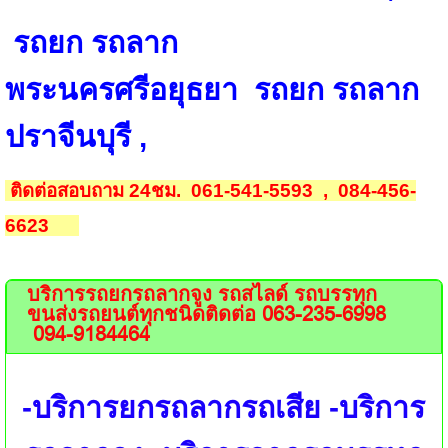
รถยก รถลาก
พระนครศรีอยุธยา
รถยก รถลาก
ปราจีนบุรี ,
ติดต่อสอบถาม 24ชม. 061-541-5593 , 084-456-
6623
บริการรถยกรถลากจูง รถสไลด์ รถบรรทุก
ขนส่งรถยนต์ทุกชนิดติดต่อ 063-235-6998
094-9184464
-บริการยกรถลากรถเสีย -บริการ