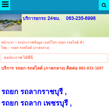
google-site-verification: googledfabd93cb0022be0.html
บริการยกรถ 24ชม. 063-235-6998
หน้าแรก
> ลงประกาศข้อมูล เบอร์โทร รถยก รถสไลด์ ทั่ว
ไทย >
รถยก รถสไลด์ (ภาคกลาง)
ลงประกาศ ได้ที่นี่
บริการ รถยก-รถสไลด์ (ภาคกลาง) ติดต่อ 083-033-5697
รถยก รถลากราชบุรี ,
รถยก รถลาก เพชรบุรี ,