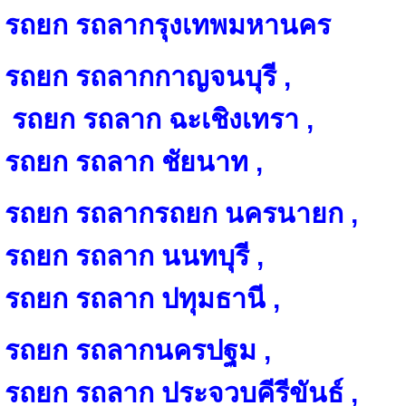
รถยก รถลากรุงเทพมหานคร
รถยก รถลากกาญจนบุรี ,
รถยก รถลาก ฉะเชิงเทรา ,
รถยก รถลาก ชัยนาท ,
รถยก รถลากรถยก นครนายก ,
รถยก รถลาก นนทบุรี ,
รถยก รถลาก ปทุมธานี ,
รถยก รถลากนครปฐม ,
รถยก รถลาก ประจวบคีรีขันธ์ ,