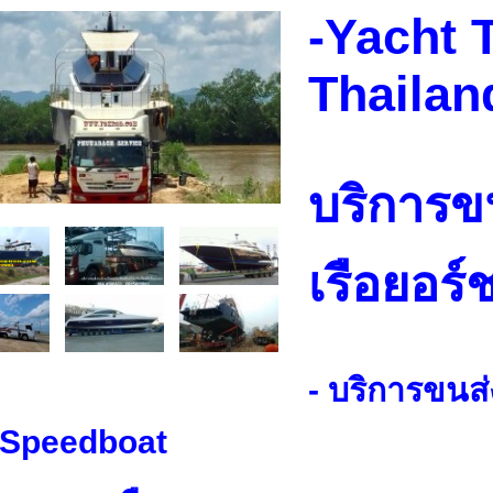
-Yacht 
Thaila
บริการข
เรือยอร์
- บริการขนส่
ทSpeedboat