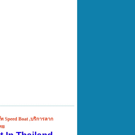
บ๊ท Speed Boat ,บริการลาก
ไทย