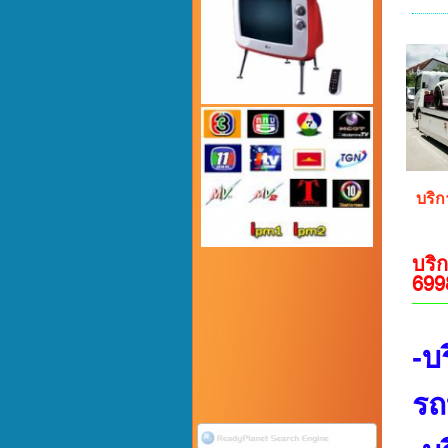
บริก
บริ
699
-บ
รถ