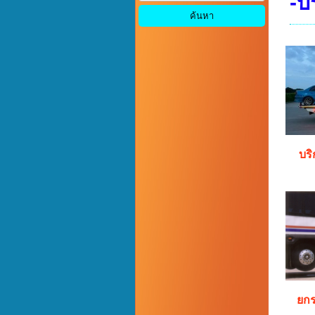
-บ
บร
ยก