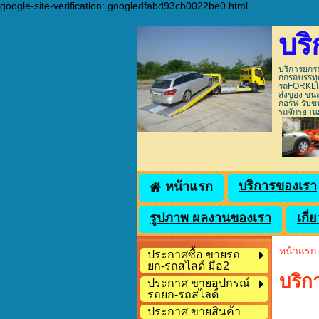
google-site-verification: googledfabd93cb0022be0.html
บร
บริการยกรถ
กกรถบรรทุก
รถFORKLIFT
ส่งของ ขน
กอร์ฟ รับข
รถจักรย
บริการของเรา
หน้าแรก
รูปภาพ ผลงานของเรา
เกี่
หน้าแรก
ประกาศซื้อ ขายรถ
ยก-รถสไลด์ มือ2
บริก
ประกาศ ขายอุปกรณ์
รถยก-รถสไลด์
ประกาศ ขายสินค้า