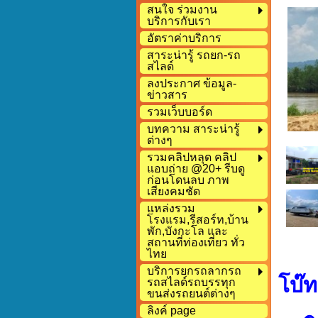
สนใจ ร่วมงาน
บริการกับเรา
อัตราค่าบริการ
สาระน่ารู้ รถยก-รถ
สไลด์
ลงประกาศ ข้อมูล-
ข่าวสาร
รวมเว็บบอร์ด
บทความ สาระน่ารู้
ต่างๆ
รวมคลิปหลุด คลิป
แอบถ่าย @20+ รีบดู
ก่อนโดนลบ ภาพ
เสียงคมชัด
แหล่งรวม
โรงแรม,รีสอร์ท,บ้าน
พัก,บังกะโล และ
สถานที่ท่องเที่ยว ทั่ว
ไทย
บริการยกรถลากรถ
โบ๊
รถสไลด์รถบรรทุก
ขนส่งรถยนต์ต่างๆ
ลิงค์ page