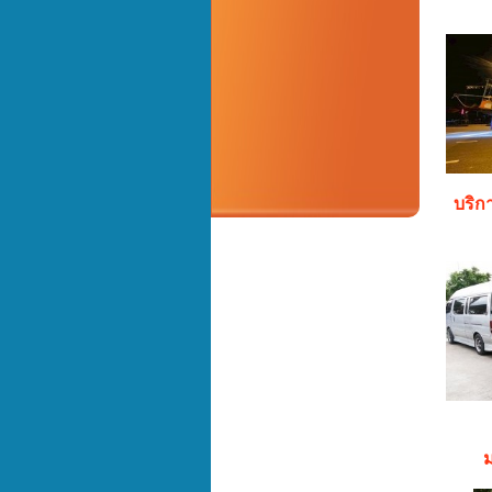
บริก
ม