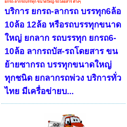
ยกรถ-ลากรถบรรทุก ขนาดใหญ่-รถโดยสาร ต่างๆ
บริการ ยกรถ-ลากรถ บรรทุก6ล้อ
10ล้อ 12ล้อ หรือรถบรรทุกขนาด
ใหญ่ ยกลาก รถบรรทุก ยกรถ6-
10ล้อ ลากรถบัส-รถโดยสาร ขน
ย้ายซากรถ บรรทุกขนาดใหญ่
ทุกชนิด ยกลากรถพ่วง บริการทั่ว
ไทย มีเครื่อข่ายบ...