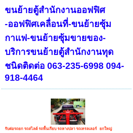
ขนย้ายตู้สำนักงานออฟฟิศ
-ออฟฟิศเคลื่อนที่-ขนย้ายซุ้ม
กาแฟ-ขนย้ายซุ้มขายของ-
บริการขนย้ายตู้สำนักงานทุด
ชนิดติดต่อ 063-235-6998 094-
918-4464
รับต่อรถยก รถสไลด์ รถพื้นเรียบ รถหางปลา รถเทรลเลอร์ ยกใหญ่