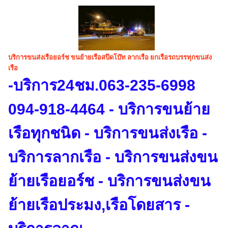
บริการขนส่งเรือยอร์ช ขนย้ายเรือสปีดโบ๊ท ลากเรือ ยกเรือรถบรรทุกขนส่ง
เรือ
-บริการ24ชม.063-235-6998
094-918-4464 - บริการขนย้าย
เรือทุกชนิด - บริการขนส่งเรือ -
บริการลากเรือ - บริการขนส่งขน
ย้ายเรือยอร์ช - บริการขนส่งขน
ย้ายเรือประมง,เรือโดยสาร -