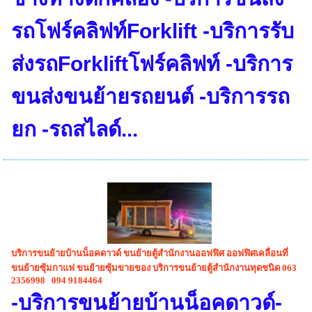
รถโฟร์คลิฟท์Forklift -บริการรับ
ส่งรถForkliftโฟร์คลิฟท์ -บริการ
ขนส่งขนย้ายรถยนต์ -บริการรถ
ยก -รถสไลด์...
บริการขนย้ายบ้านน็อคดาวด์ ขนย้ายตู้สำนักงานออฟฟิศ ออฟฟิศเคลื่อนที่
ขนย้ายซุ้มกาแฟ ขนย้ายซุ้มขายของ บริการขนย้ายตู้สำนักงานทุดชนิด 063
2356998 094 9184464
-บริการขนย้ายบ้านน็อคดาวด์-