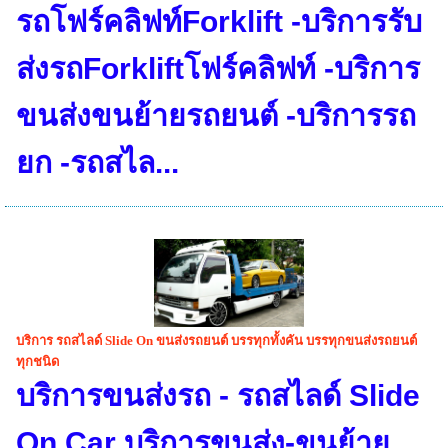
รถโฟร์คลิฟท์Forklift -บริการรับ
ส่งรถForkliftโฟร์คลิฟท์ -บริการ
ขนส่งขนย้ายรถยนต์ -บริการรถ
ยก -รถสไล...
บริการ รถสไลด์ Slide On ขนส่งรถยนต์ บรรทุกทั้งคัน บรรทุกขนส่งรถยนต์
ทุกชนิด
บริการขนส่งรถ - รถสไลด์ Slide
On Car บริการขนส่ง-ขนย้าย