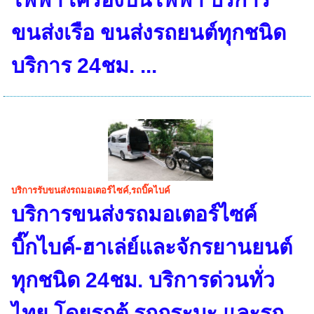
ขนส่งเรือ ขนส่งรถยนต์ทุกชนิด
บริการ 24ชม. ...
บริการรับขนส่งรถมอเตอร์ไซค์,รถบิ๊คไบค์
บริการขนส่งรถมอเตอร์ไซค์
บิ๊กไบค์-ฮาเล่ย์และจักรยานยนต์
ทุกชนิด 24ชม. บริการด่วนทั่ว
ไทย โดยรถตู้ รถกระบะ และรถ