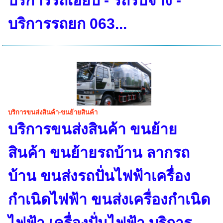
บริการรถเฮี๊ยบ - รถรับจ้าง -
บริการรถยก 063...
บริการขนส่งสินค้า-ขนย้ายสินค้า
บริการขนส่งสินค้า ขนย้าย
สินค้า ขนย้ายรถบ้าน ลากรถ
บ้าน ขนส่งรถปั่นไฟฟ้าเครื่อง
กำเนิดไฟฟ้า ขนส่งเครื่องกำเนิด
ไฟฟ้า เครื่องปั่นไฟฟ้า บริการ